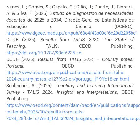
Nunes, L.; Gomes, S.; Capelo, C.; Gião, J.; Duarte, J.; Ferreira,
A. & Silva, P. (2025).
Estudo de diagnóstico de necessidades
docentes de 2025 a 2034.
Direção-Geral de Estatísticas da
Educação e Ciência (DGEEC).
https://www.dgeec.medu.pt/artpub/68e4f43b09ef6c29d2205bc1
OCDE (2025).
Results from TALIS 2024: The State of
Teaching,
TALIS. OECD Publishing.
https://doi.org/10.1787/90df6235-en
OCDE (2025).
Results from TALIS 2024 – Country notes:
Portugal.
OECD Publishing.
https://www.oecd.org/en/publications/results-from-talis-
2024-country-notes_e127f9e2-en/portugal_f19ffc18-en.html
Schleicher, A. (2025).
Teaching and Learning International
Survey - TALIS 2024. Insights and Interpretations.
OECD
Publishing.
https://www.oecd.org/content/dam/oecd/en/publications/suppo
materials/2025/10/results-from-talis-
2024_28fbde1d/WEB_TALIS2024_Insights_and_interpretations.p