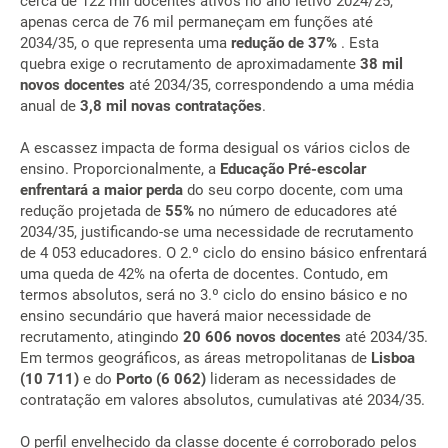
cerca de 122 mil docentes ativos no ano letivo 2024/25,
apenas cerca de 76 mil permaneçam em funções até
2034/35, o que representa uma
redução de 37%
. Esta
quebra exige o recrutamento de aproximadamente
38 mil
novos docentes
até 2034/35, correspondendo a uma média
anual de
3,8 mil novas contratações
.
A escassez impacta de forma desigual os vários ciclos de
ensino. Proporcionalmente, a
Educação Pré-escolar
enfrentará a maior perda
do seu corpo docente, com uma
redução projetada de
55%
no número de educadores até
2034/35, justificando-se uma necessidade de recrutamento
de 4 053 educadores. O 2.º ciclo do ensino básico enfrentará
uma queda de 42% na oferta de docentes. Contudo, em
termos absolutos, será no 3.º ciclo do ensino básico e no
ensino secundário que haverá maior necessidade de
recrutamento, atingindo
20 606 novos docentes
até 2034/35.
Em termos geográficos, as áreas metropolitanas de
Lisboa
(10 711)
e do
Porto (6 062)
lideram as necessidades de
contratação em valores absolutos, cumulativas até 2034/35.
O perfil envelhecido da classe docente é corroborado pelos