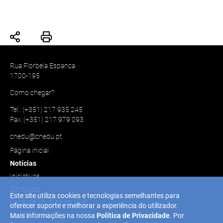
Rua Florbela Espanca
1700-195
Como chegar?
Tel.: (+351) 217 935 245
Fax: (+351) 217 979 093
cnedu@cnedu.pt
Página inicial
Notícias
Iniciativas
Contactos
Este site utiliza cookies e tecnologias semelhantes para
Canal de Youtube do CNE
oferecer suporte e melhorar a experiência do utilizador.
Linkedin do CNE
Mais informações na nossa
Política de Privacidade
. Por