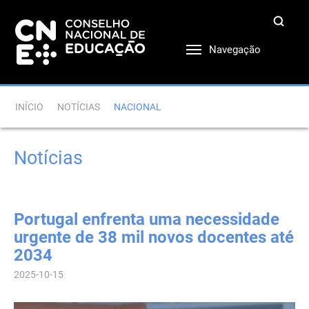
Navegação
INÍCIO
NOTÍCIAS
NACIONAL
Notícias
Portugal enfrenta uma necessidade
urgente de 38 mil novos docentes até
2034
2025-10-15