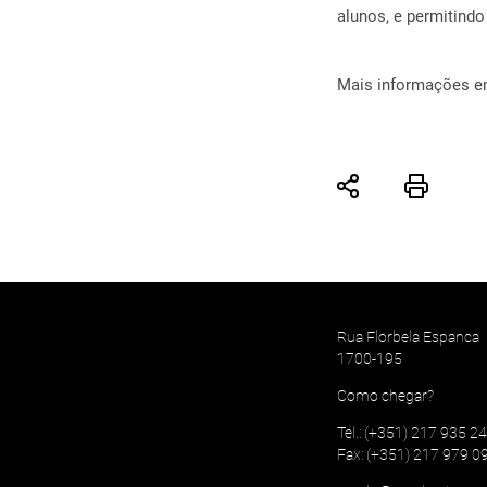
alunos, e permitind
Mais informações 
Rua Florbela Espanca
1700-195
Como chegar?
Tel.: (+351) 217 935 2
Fax: (+351) 217 979 0