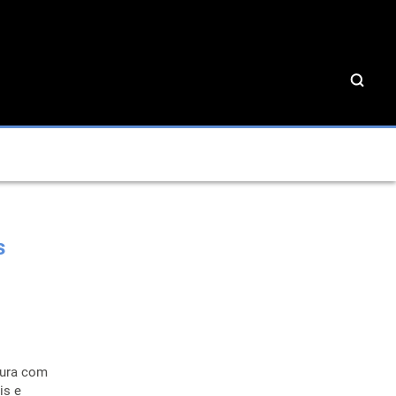
s
ltura com
is e