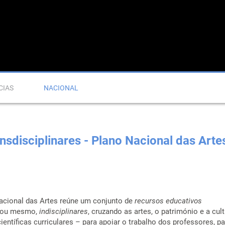
CIAS
NACIONAL
nsdisciplinares - Plano Nacional das Arte
acional das Artes reúne um conjunto de
recursos educativos
ou mesmo,
indisciplinares
, cruzando as artes, o património e a cu
ientíficas curriculares – para apoiar o trabalho dos professores, pa