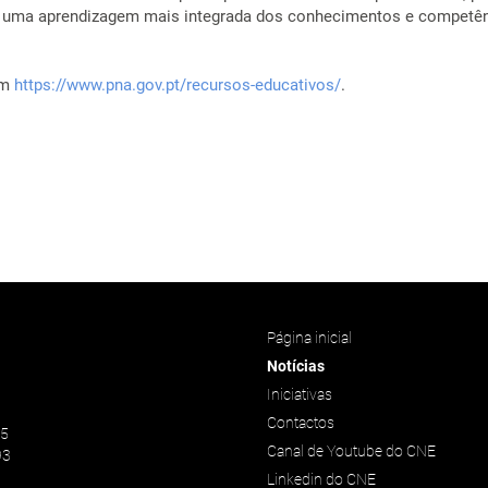
o uma aprendizagem mais integrada dos conhecimentos e competên
em
https://www.pna.gov.pt/recursos-educativos/
.
Página inicial
Notícias
Iniciativas
Contactos
45
Canal de Youtube do CNE
93
Linkedin do CNE