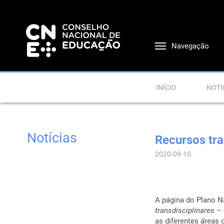
Navegação
INÍCIO
NOTÍ
Notícias
Recursos tra
2020-09-10
A página do Plano N
transdisciplinares
– 
as diferentes áreas c