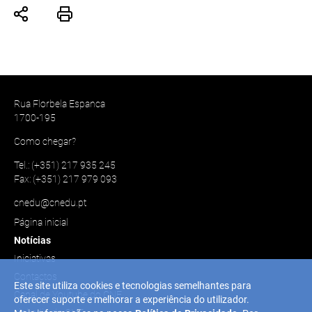
Rua Florbela Espanca
1700-195
Como chegar?
Tel.: (+351) 217 935 245
Fax: (+351) 217 979 093
cnedu@cnedu.pt
Página inicial
Notícias
Iniciativas
Contactos
Este site utiliza cookies e tecnologias semelhantes para
Canal de Youtube do CNE
oferecer suporte e melhorar a experiência do utilizador.