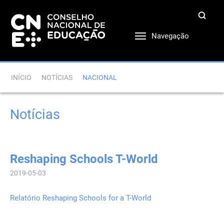
Navegação
INÍCIO
NOTÍCIAS
NACIONAL
Notícias
Reshaping Schools T-World
2019-05-03
Relatório Reshaping Schools for a T-World