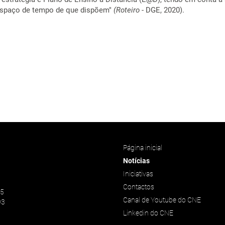
 espaço de tempo de que dispõem"
(Roteiro
- DGE, 2020).
Página inicial
Notícias
Iniciativas
Contactos
45
Canal de Youtube do CNE
93
Linkedin do CNE