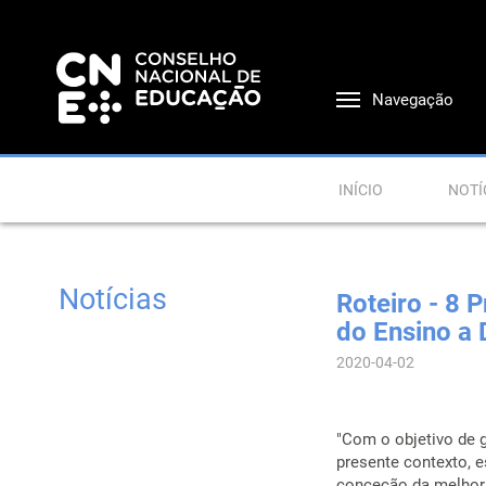
Navegação
INÍCIO
NOTÍ
Notícias
Roteiro - 8 
do Ensino a 
2020-04-02
"Com o objetivo de 
presente contexto, 
conceção da melhor 