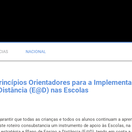
CIAS
NACIONAL
Princípios Orientadores para a Implement
Distância (E@D) nas Escolas
garantir que todas as crianças e todos os alunos continuam a apre
este roteiro consubstancia um instrumento de apoio às Escolas, na
estratégia e Plano de Ensino a Distância (E@D), tendo em conta a