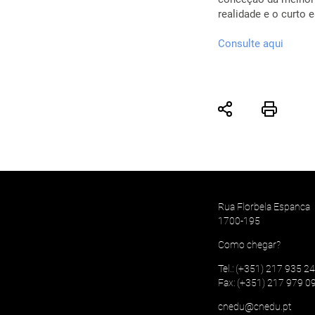
realidade e o curto
Consulte aqui
Rua Florbela Espanca
1700-195
Como chegar?
Tel.: (+351) 217 935 2
Fax: (+351) 217 979 0
cnedu@cnedu.pt