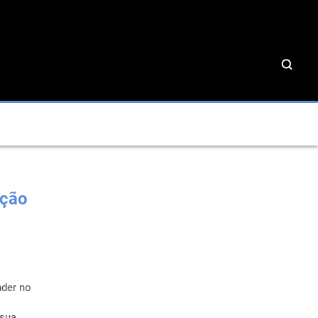
ação
nder no
 sua