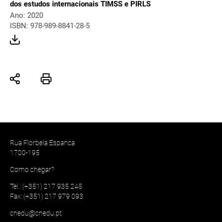
dos estudos internacionais TIMSS e PIRLS
Ano: 2020
ISBN: 978-989-8841-28-5
Rua Florbela Espanca
1700-195
Como chegar?
Tel.: (+351) 217 935 245
Fax: (+351) 217 979 093
cnedu@cnedu.pt