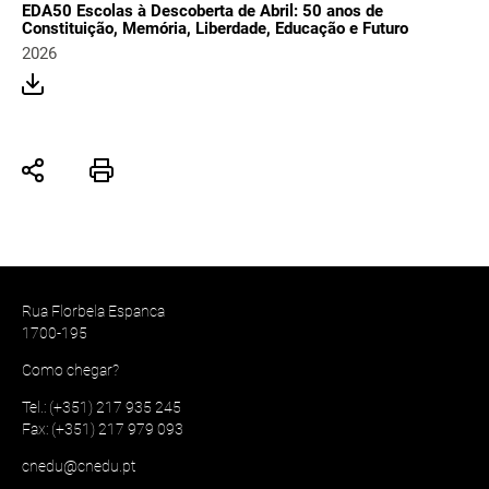
EDA50 Escolas à Descoberta de Abril: 50 anos de
Constituição, Memória, Liberdade, Educação e Futuro
2026
Rua Florbela Espanca
1700-195
Como chegar?
Tel.: (+351) 217 935 245
Fax: (+351) 217 979 093
cnedu@cnedu.pt