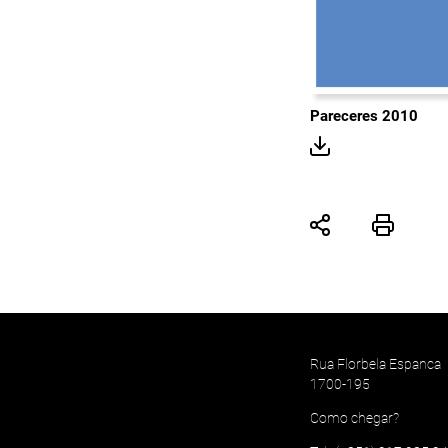
Pareceres 2010
Rua Florbela Espanca
1700-195
Como chegar?