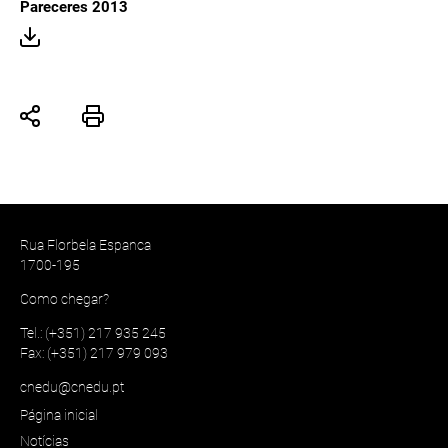
Pareceres 2013
Rua Florbela Espanca
1700-195
Como chegar?
Tel.: (+351) 217 935 245
Fax: (+351) 217 979 093
cnedu@cnedu.pt
Página inicial
Notícias