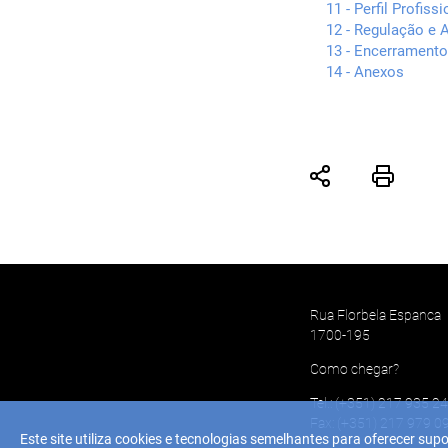
11 - Perfil Profissi
12 - Regulação e 
13 - Encerramento
14 - Anexos
Rua Florbela Espanca
1700-195
Como chegar?
Tel.: (+351) 217 935 2
Fax: (+351) 217 979 0
Este site utiliza cookies e tecnologias semelhantes para oferecer supo