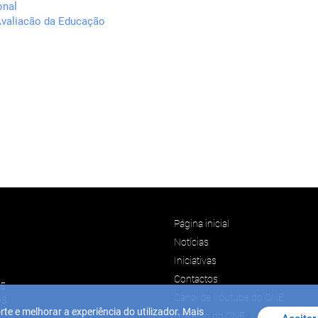
onal
Avaliacão da Educação
Página inicial
Notícias
Iniciativas
Contactos
45
Canal de Youtube do CNE
93
rte e melhorar a experiência do utilizador. Mais
Linkedin do CNE