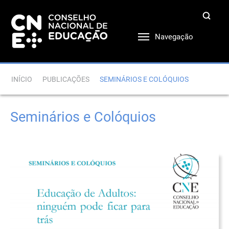
Navegação
INÍCIO
PUBLICAÇÕES
SEMINÁRIOS E COLÓQUIOS
Seminários e Colóquios