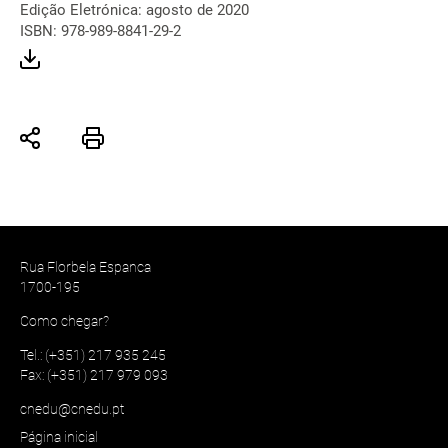
Edição Eletrónica: agosto de 2020
ISBN: 978-989-8841-29-2
Rua Florbela Espanca
1700-195
Como chegar?
Tel.: (+351) 217 935 245
Fax: (+351) 217 979 093
cnedu@cnedu.pt
Página inicial