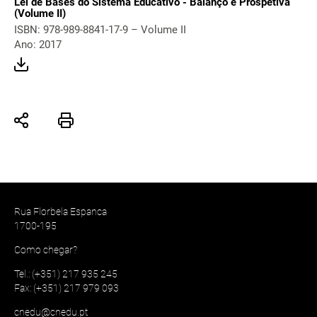
Lei de Bases do Sistema Educativo - Balanço e Prospetiva
(Volume II)
ISBN: 978-989-8841-17-9 – Volume II
Ano: 2017
Rua Florbela Espanca
1700-195
Como chegar?
Tel.: (+351) 217 935 245
Fax: (+351) 217 979 093
cnedu@cnedu.pt