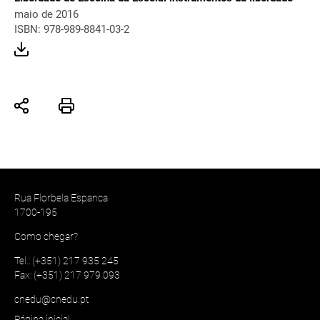
maio de 2016
ISBN: 978-989-8841-03-2
Rua Florbela Espanca
1700-195
Como chegar?
Tel.: (+351) 217 935 245
Fax: (+351) 217 979 093
cnedu@cnedu.pt
Página inicial