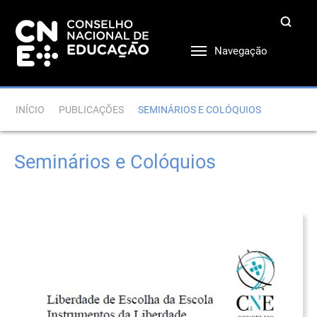
Navegação
INÍCIO
PUBLICAÇÕES
SEMINÁRIOS E COLÓQUIOS
Seminários e Colóquios