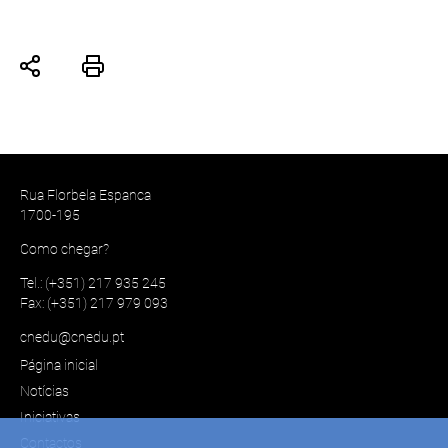
Rua Florbela Espanca
1700-195
Como chegar?
Tel.: (+351) 217 935 245
Fax: (+351) 217 979 093
cnedu@cnedu.pt
Página inicial
Notícias
Iniciativas
Contactos