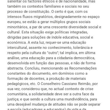
salientar os factores étnicos e de nacionalidade, mas
também os contextos familiares e sociais no seu
processo de constituição. O certo é que, com os
intensos fluxos migratórios, designadamente no espaço
europeu, se estão a gerar múltiplos grupos sociais
minoritários, a par de uma crescente diversidade social e
cultural. Esta situação exige políticas integradas,
dirigidas para soluções de índole educativa, social e
económica. A esta luz, requer-se uma educação
intercultural, assente no conhecimento, tolerância e
respeito pela cultura do "outro"; tal implica, em última
análise, uma educação para a cidadania democrática,
desenvolvida em função das pessoas, e não de forma
abstracta. Concluiu, mencionando as Recomendações
constantes do documento, em domínios como a
formação de docentes, a produção de materiais
pedagógicos, etc. O Conselheiro Cassiano Reimão, por
sua vez, considerou que, no actual contexto de crise
comunitária, a solidariedade deve ser a outra face da
justiça; e que sendo a cultura uma mundividência, para
uma desejável mudança de atitudes não se pode separar
a escola (educadores e educandos) da vida e da