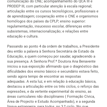
comunicação do CNE; acompanhamento do QCA III e
PRODEP III, com particular atenção à escala regional;
articulação entre os cursos tecnológicos, profissionais e
de aprendizagem; cooperação entre o CNE e organismos
homólogos dos países da CPLP; ensino superior:
regulamentação, insucesso escolar, diferenças entre
subsistemas, internacionalização; e relações entre
educação e cultura.
Passando ao ponto 4 da ordem de trabalhos, a Presidente
deu então a palavra à Senhora Secretária de Estado da
Educação, a quem começou por saudar, agradecendo a
sua presença. A Senhora Prof.ª Doutora Ana Benavente
iniciou a sua exposição afirmando que o diagnóstico das
dificuldades dos ensino básico e secundário estava feito,
sendo agora tempo de encontrar as respostas
adequadas. A esta luz, e em relação à educação básica,
destacou a articulação entre os três ciclos, o reforço das
expressões, e da vertente experimental do ensino, as
áreas curriculares não disciplinares ( Formação Cívica,
Área de Projecto e Estudo Acompanhado), e a segunda
língua estrangeira, para todos, no 3.º ciclo. No que