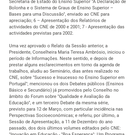
Secretaria de Estado do Ensino Superior "A Declaração de
Bolonha e o Sistema de Graus de Ensino Superior –
Bases para uma Discussão", enviado ao CNE para
apreciação; 6 – Apresentação dos Relatórios de
actividades do CNE de 2000 e 2001; 7 - Apresentação das
actividades previstas para 2002.
Uma vez aprovado o Relato da Sessão anterior, a
Presidente, Conselheira Maria Teresa Ambrósio, iniciou o
período de Informações. Neste sentido, e depois de
prestar alguns esclarecimentos em torno da agenda de
trabalhos, aludiu ao Seminário, dias antes realizado no
CNE, sobre "Sucesso e Insucesso no Ensino Superior em
Portugal"; mencionou os dois Debates públicos (Ensinos
Básico e Secundário) já promovidos pelo Conselho no
âmbito do Forum sobre "Qualidade e Avaliação da
Educação", e um terceiro Debate da mesma série,
previsto para 12 de Março, com particular incidência nas
Perspectivas Socioeconómicas; e referiu, por último, a
Sessão de Apresentação, a 11 de Dezembro do ano
passado, dos dois últimos volumes editados pelo CNE:
"Inovação em Educação - "Boa Esperança": Um Programa