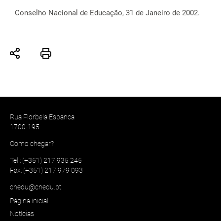
Conselho Nacional de Educação, 31 de Janeiro de 2002.
Rua Florbela Espanca
1700-195
Como chegar?
Tel.: (+351) 217 935 245
Fax: (+351) 217 979 093
cnedu@cnedu.pt
Página inicial
Notícias