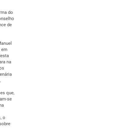
orma do
onselho
nce de
Manuel
o em
desta
ara na
os
enária
,
es que,
iam-se
ma
, o
 sobre