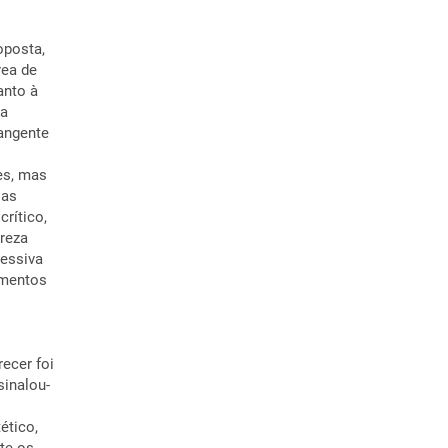
oposta,
rea de
anto à
ma
angente
es, mas
 as
rítico,
areza
cessiva
ementos
ecer foi
sinalou-
ético,