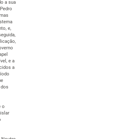
do a sua
 Pedro
omas
istema
to, e,
seguida,
licação,
Governo
apel
vel, e a
cidos a
ríodo
ue
 dos
e o
islar
o