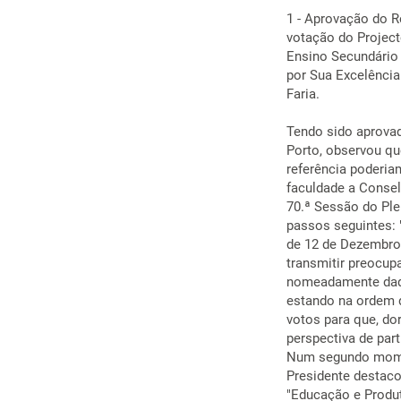
1 - Aprovação do Re
votação do Project
Ensino Secundário 
por Sua Excelência
Faria.
Tendo sido aprovad
Porto, observou qu
referência poderia
faculdade a Consel
70.ª Sessão do Ple
passos seguintes: "
de 12 de Dezembro
transmitir preocup
nomeadamente daqu
estando na ordem 
votos para que, do
perspectiva de par
Num segundo momen
Presidente destaco
"Educação e Produt