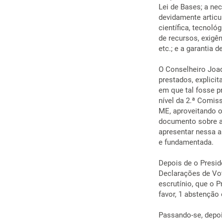
Lei de Bases; a ne
devidamente articu
científica, tecnoló
de recursos, exigê
etc.; e a garantia 
O Conselheiro Joaq
prestados, explici
em que tal fosse p
nível da 2.ª Comis
ME, aproveitando o
documento sobre as
apresentar nessa a
e fundamentada.
Depois de o Presid
Declarações de Vot
escrutínio, que o 
favor, 1 abstenção
Passando-se, depoi