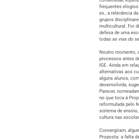
consensual, equili
frequentes elogios
ex., a relevância d
grupos disciplinare
multicultural. Foi
defesa de uma esco
todas as vias do s
Noutro momento, a
processos antes d
IGE. Ainda em rela
alternativas aos c
alguns alunos, co
desenvolvida, suge
Parecer, nomeadam
no que toca à Prop
reformulada pelo M
sistema de ensino,
cultura nas escola
Convergiram, algum
Proposta: a falta 