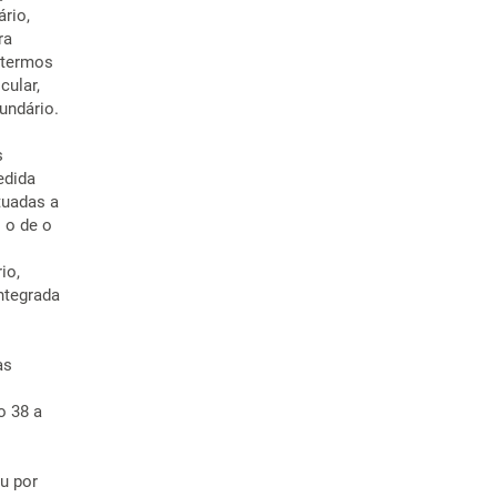
rio,
ra
m termos
cular,
cundário.
s
edida
tuadas a
 o de o
io,
ntegrada
as
o 38 a
u por