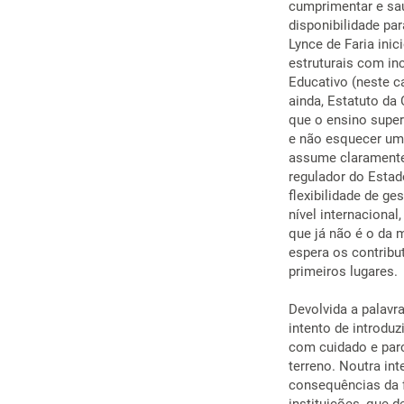
cumprimentar e sau
disponibilidade pa
Lynce de Faria ini
estruturais com in
Educativo (neste c
ainda, Estatuto da 
que o ensino superi
e não esquecer uma
assume claramente 
regulador do Estado
flexibilidade de g
nível internaciona
que já não é o da m
espera os contribu
primeiros lugares.
Devolvida a palavr
intento de introduz
com cuidado e par
terreno. Noutra in
consequências da fl