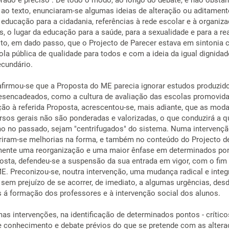
brado e preciso". De todo o modo, ao longo do debate, e não obstan
 ao texto, enunciaram-se algumas ideias de alteração ou aditament
a educação para a cidadania, referências à rede escolar e à organi
s, o lugar da educação para a saúde, para a sexualidade e para a re
 dito, em dado passo, que o Projecto de Parecer estava em sintonia
la pública de qualidade para todos e com a ideia da igual dignidad
ecundário.
firmou-se que a Proposta do ME parecia ignorar estudos produzid
esencadeados, como a cultura de avaliação das escolas promovida
ção à referida Proposta, acrescentou-se, mais adiante, que as mod
ursos gerais não são ponderadas e valorizadas, o que conduzirá a q
mo no passado, sejam "centrifugados" do sistema. Numa intervenç
riram-se melhorias na forma, e também no conteúdo do Projecto d
ente uma reorganização e uma maior ênfase em determinados pon
osta, defendeu-se a suspensão da sua entrada em vigor, com o fim 
E. Preconizou-se, noutra intervenção, uma mudança radical e integ
 sem prejuízo de se acorrer, de imediato, a algumas urgências, des
s á formação dos professores e à intervenção social dos alunos.
as intervenções, na identificação de determinados pontos - crítico
de conhecimento e debate prévios do que se pretende com as alter