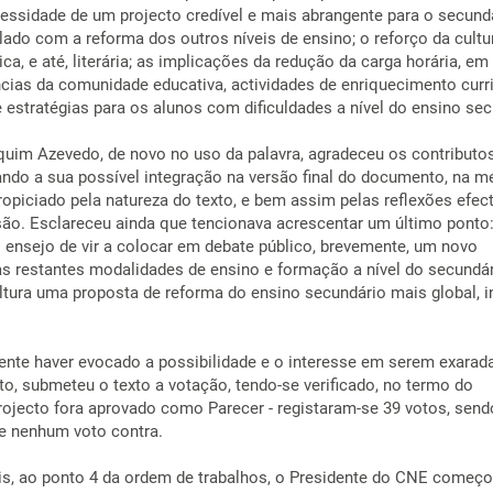
cessidade de um projecto credível e mais abrangente para o secundá
lado com a reforma dos outros níveis de ensino; o reforço da cultu
gica, e até, literária; as implicações da redução da carga horária, e
ncias da comunidade educativa, actividades de enriquecimento curri
de estratégias para os alunos com dificuldades a nível do ensino se
uim Azevedo, de novo no uso da palavra, agradeceu os contributo
tando a sua possível integração na versão final do documento, na m
ropiciado pela natureza do texto, e bem assim pelas reflexões efec
são. Esclareceu ainda que tencionava acrescentar um último ponto:
 ensejo de vir a colocar em debate público, brevemente, um novo
 restantes modalidades de ensino e formação a nível do secundár
ltura uma proposta de reforma do ensino secundário mais global, i
ente haver evocado a possibilidade e o interesse em serem exarad
o, submeteu o texto a votação, tendo-se verificado, no termo do
Projecto fora aprovado como Parecer - registaram-se 39 votos, send
 e nenhum voto contra.
s, ao ponto 4 da ordem de trabalhos, o Presidente do CNE começo