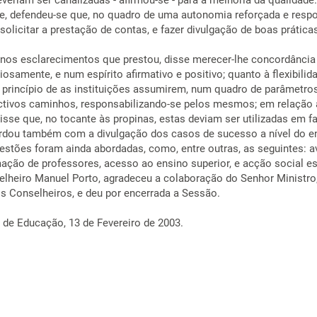
everiam ser canalizadas - afirmou-se - para a melhoria da qualidade
, defendeu-se que, no quadro de uma autonomia reforçada e respo
solicitar a prestação de contas, e fazer divulgação de boas prática
 nos esclarecimentos que prestou, disse merecer-lhe concordância 
eriosamente, e num espírito afirmativo e positivo; quanto à flexibilid
 princípio de as instituições assumirem, num quadro de parâmetro
ctivos caminhos, responsabilizando-se pelos mesmos; em relação 
disse que, no tocante às propinas, estas deviam ser utilizadas em f
ordou também com a divulgação dos casos de sucesso a nível do e
uestões foram ainda abordadas, como, entre outras, as seguintes: a
mação de professores, acesso ao ensino superior, e acção social es
elheiro Manuel Porto, agradeceu a colaboração do Senhor Ministro
s Conselheiros, e deu por encerrada a Sessão.
de Educação, 13 de Fevereiro de 2003.