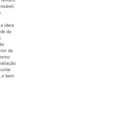
. Noutro
nsável,
s.
a ideia
ade da
s
às
avor da
nsino
valiação
colar.
, e bem