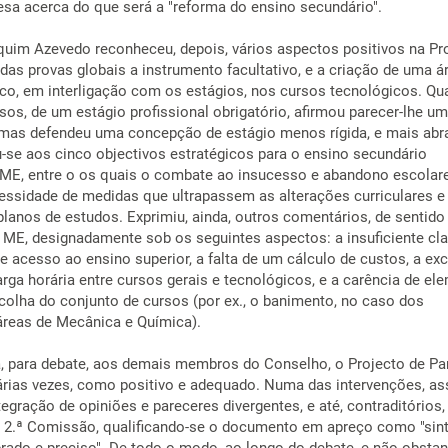
sa acerca do que será a "reforma do ensino secundário".
uim Azevedo reconheceu, depois, vários aspectos positivos na Pr
s provas globais a instrumento facultativo, e a criação de uma á
co, em interligação com os estágios, nos cursos tecnológicos. Qu
sos, de um estágio profissional obrigatório, afirmou parecer-lhe u
mas defendeu uma concepção de estágio menos rígida, e mais abr
iu-se aos cinco objectivos estratégicos para o ensino secundário
 ME, entre o os quais o combate ao insucesso e abandono escolar
cessidade de medidas que ultrapassem as alterações curriculares e
lanos de estudos. Exprimiu, ainda, outros comentários, de sentido c
 ME, designadamente sob os seguintes aspectos: a insuficiente cl
e acesso ao ensino superior, a falta de um cálculo de custos, a ex
arga horária entre cursos gerais e tecnológicos, e a carência de el
scolha do conjunto de cursos (por ex., o banimento, no caso dos
áreas de Mecânica e Química).
a, para debate, aos demais membros do Conselho, o Projecto de Par
árias vezes, como positivo e adequado. Numa das intervenções, as
tegração de opiniões e pareceres divergentes, e até, contraditórios,
da 2.ª Comissão, qualificando-se o documento em apreço como "sint