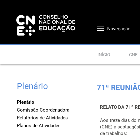
Navegação
INÍCIO
CNE
Plenário
71ª REUNIÃ
Plenário
RELATO DA 71ª R
Comissão Coordenadora
Relatórios de Atividades
Aos treze dias do 
Planos de Atividades
(CNE) a septuagési
de trabalhos: