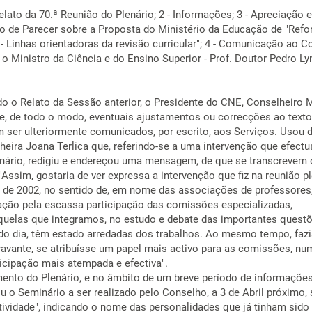
lato da 70.ª Reunião do Plenário; 2 - Informações; 3 - Apreciação e
o de Parecer sobre a Proposta do Ministério da Educação de "Ref
- Linhas orientadoras da revisão curricular"; 4 - Comunicação ao C
 o Ministro da Ciência e do Ensino Superior - Prof. Doutor Pedro Ly
o o Relato da Sessão anterior, o Presidente do CNE, Conselheiro 
e, de todo o modo, eventuais ajustamentos ou correcções ao text
m ser ulteriormente comunicados, por escrito, aos Serviços. Usou 
heira Joana Terlica que, referindo-se a uma intervenção que efectu
nário, redigiu e endereçou uma mensagem, de que se transcrevem 
Assim, gostaria de ver expressa a intervenção que fiz na reunião pl
 de 2002, no sentido de, em nome das associações de professores
ação pela escassa participação das comissões especializadas,
elas que integramos, no estudo e debate das importantes questõ
do dia, têm estado arredadas dos trabalhos. Ao mesmo tempo, faz
ravante, se atribuísse um papel mais activo para as comissões, nu
ticipação mais atempada e efectiva".
to do Plenário, e no âmbito de um breve período de informações
u o Seminário a ser realizado pelo Conselho, a 3 de Abril próximo,
ividade", indicando o nome das personalidades que já tinham sido