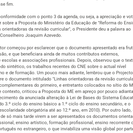
se fim.
onformidade com o ponto 3 da agenda, ou seja, a apreciação e vo
r sobre a Proposta do Ministério da Educação de "Reforma do Ens
 orientadoras da revisão curricular", o Presidente deu a palavra ao
, Conselheiro Joaquim Azevedo.
ator começou por esclarecer que o documento apresentado era fru
são, e que beneficiara ainda de muitos contributos externos,
escolas e associações profissionais. Depois, observou que o tex
o sintético, os trabalhos recentes do CNE sobre o actual nível
no e de formação. Um pouco mais adiante, lembrou que o Projecto
re o documento intitulado "Linhas orientadoras da revisão curricula
 complementares do primeiro, e entretanto colocados no sítio do 
te contexto, criticou a Proposta do ME em apreço por pouco adianta
ecimento da anunciada alteração à Lei de Bases do Sistema Educa
 3.º ciclo do ensino básico a 1.º ciclo do ensino secundário, e o
colaridade obrigatória até ao 12.º ano, em 2010). Por outro lado, 
 de só mais tarde virem a ser apresentados os documentos orient
ssional, ensino artístico, formação profissional, ensino recorrente 
rtuguês no estrangeiro, o que inviabiliza uma visão global por part