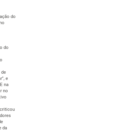
tação do
ino
to do
to
 de
r", e
ME na
r no
tivo
criticou
adores
de
e da