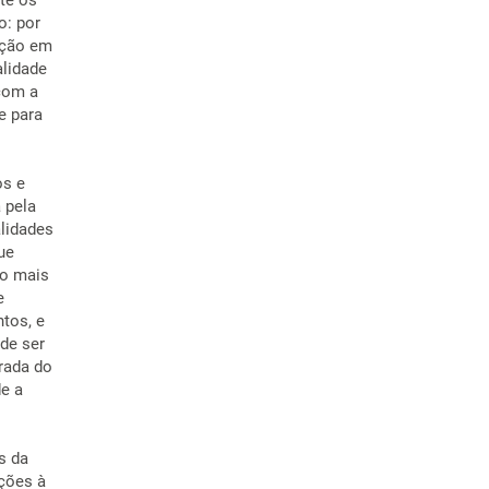
te os
o: por
zação em
alidade
 com a
e para
os e
 pela
alidades
ue
ão mais
e
tos, e
de ser
rada do
de a
s da
ações à