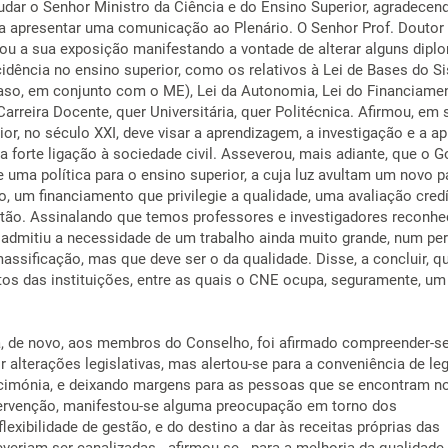
dar o Senhor Ministro da Ciência e do Ensino Superior, agradecen
ra apresentar uma comunicação ao Plenário. O Senhor Prof. Doutor
ciou a sua exposição manifestando a vontade de alterar alguns dipl
cidência no ensino superior, como os relativos à Lei de Bases do S
aso, em conjunto com o ME), Lei da Autonomia, Lei do Financiamen
Carreira Docente, quer Universitária, quer Politécnica. Afirmou, em 
or, no século XXI, deve visar a aprendizagem, a investigação e a ap
 forte ligação à sociedade civil. Asseverou, mais adiante, que o 
uma política para o ensino superior, a cuja luz avultam um novo p
, um financiamento que privilegie a qualidade, uma avaliação credí
estão. Assinalando que temos professores e investigadores reconhe
l, admitiu a necessidade de um trabalho ainda muito grande, num pe
assificação, mas que deve ser o da qualidade. Disse, a concluir, q
tos das instituições, entre as quais o CNE ocupa, seguramente, um
a, de novo, aos membros do Conselho, foi afirmado compreender-s
ir alterações legislativas, mas alertou-se para a conveniência de leg
cimónia, e deixando margens para as pessoas que se encontram n
tervenção, manifestou-se alguma preocupação em torno dos
exibilidade de gestão, e do destino a dar às receitas próprias das