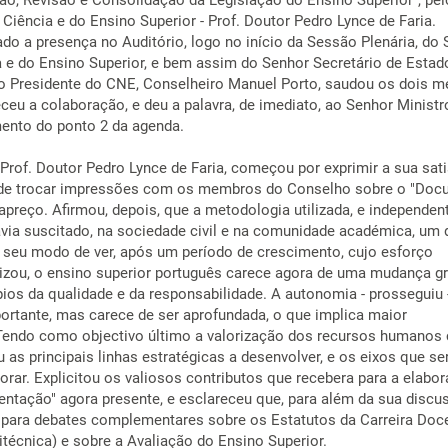
ção, Revisão e Consolidação da Legislação do Ensino Superior", pel
Ciência e do Ensino Superior - Prof. Doutor Pedro Lynce de Faria.
ado a presença no Auditório, logo no início da Sessão Plenária, do
a e do Ensino Superior, e bem assim do Senhor Secretário de Estad
o Presidente do CNE, Conselheiro Manuel Porto, saudou os dois 
ceu a colaboração, e deu a palavra, de imediato, ao Senhor Ministr
ento do ponto 2 da agenda.
 Prof. Doutor Pedro Lynce de Faria, começou por exprimir a sua sat
 de trocar impressões com os membros do Conselho sobre o "Do
apreço. Afirmou, depois, que a metodologia utilizada, e independe
via suscitado, na sociedade civil e na comunidade académica, um 
o seu modo de ver, após um período de crescimento, cujo esforço
izou, o ensino superior português carece agora de uma mudança gr
pios da qualidade e da responsabilidade. A autonomia - prosseguiu -
rtante, mas carece de ser aprofundada, o que implica maior
 Tendo como objectivo último a valorização dos recursos humanos
 as principais linhas estratégicas a desenvolver, e os eixos que se
orar. Explicitou os valiosos contributos que recebera para a elabo
ntação" agora presente, e esclareceu que, para além da sua discu
r para debates complementares sobre os Estatutos da Carreira Doc
litécnica) e sobre a Avaliação do Ensino Superior.