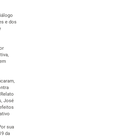
iálogo
es e dos
e
or
tiva,
sem
icaram,
ntra
 Relato
s, José
efeitos
ativo
Por sua
19 da