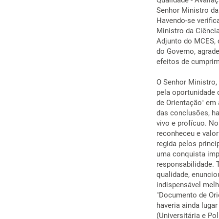
Qualidade - Avalia
Senhor Ministro da 
Havendo-se verific
Ministro da Ciênci
Adjunto do MCES, 
do Governo, agrade
efeitos de cumprim
O Senhor Ministro,
pela oportunidade
de Orientação" em 
das conclusões, ha
vivo e profícuo. N
reconheceu e valor
regida pelos princí
uma conquista impo
responsabilidade.
qualidade, enunciou
indispensável melh
"Documento de Orie
haveria ainda luga
(Universitária e Po