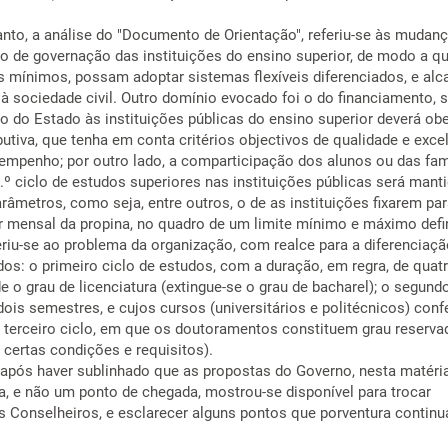
nto, a análise do "Documento de Orientação", referiu-se às mudan
o de governação das instituições do ensino superior, de modo a qu
s mínimos, possam adoptar sistemas flexíveis diferenciados, e alc
à sociedade civil. Outro domínio evocado foi o do financiamento, 
o do Estado às instituições públicas do ensino superior deverá ob
utiva, que tenha em conta critérios objectivos de qualidade e excel
empenho; por outro lado, a comparticipação dos alunos ou das fam
.º ciclo de estudos superiores nas instituições públicas será manti
râmetros, como seja, entre outros, o de as instituições fixarem pa
r mensal da propina, no quadro de um limite mínimo e máximo defi
feriu-se ao problema da organização, com realce para a diferenciaç
dos: o primeiro ciclo de estudos, com a duração, em regra, de quat
 o grau de licenciatura (extingue-se o grau de bacharel); o segundo
ois semestres, e cujos cursos (universitários e politécnicos) con
o terceiro ciclo, em que os doutoramentos constituem grau reserva
 certas condições e requisitos).
 após haver sublinhado que as propostas do Governo, nesta matéri
a, e não um ponto de chegada, mostrou-se disponível para trocar
 Conselheiros, e esclarecer alguns pontos que porventura contin