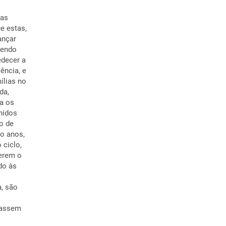
ças
e estas,
ançar
sendo
edecer a
ência, e
ílias no
da,
ra os
nidos
ão de
ro anos,
 ciclo,
ferem o
do às
a, são
uassem