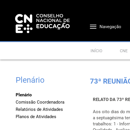
Navegação
INÍCIO
CNE
Plenário
73ª REUNIÃ
Plenário
RELATO DA 73ª R
Comissão Coordenadora
Relatórios de Atividades
Aos oito dias do m
Planos de Atividades
a septuagésima ter
trabalhos: 1 - Inf