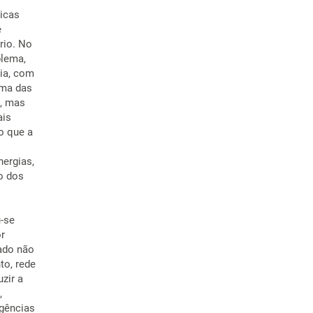
ticas
e
rio. No
blema,
ria, com
ema das
a, mas
ais
o que a
nergias,
o dos
-se
or
ado não
to, rede
zir a
,
rgências