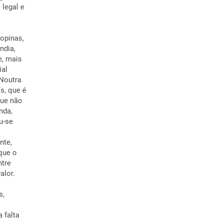
 legal e
ropinas,
ndia,
e, mais
ial
 Noutra
s, que é
que não
nda,
u-se
nte,
que o
ntre
alor.
s,
 falta