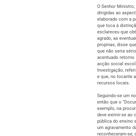
O Senhor Ministro, 
dirigidas ao aspec
elaborado com a pa
que toca à distinçã
esclareceu que obt
agrado, as eventua
propinas, disse qu
que não seria sério
acentuado retorno
acção social escol
Investigação, refe
e que, no tocante 
recursos locais.
Seguindo-se um nov
então que o "Docum
exemplo, na procu
deve eximir-se ao 
pública do ensino s
um agravamento das
reconheceram-se, d