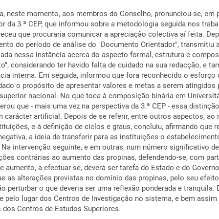
ra, neste momento, aos membros do Conselho, pronunciou-se, em 
or da 3.ª CEP, que informou sobre a metodologia seguida nos traba
eceu que procuraria comunicar a apreciação colectiva aí feita. Dep
mento do período de análise do "Documento Orientador", transmitiu 
cada nessa instância acerca do aspecto formal, estrutura e compo
o", considerando ter havido falta de cuidado na sua redacção, e t
ncia interna. Em seguida, informou que fora reconhecido o esforço 
udado o propósito de apresentar valores e metas a serem atingidos 
superior nacional. No que toca à composição binária em Universitá
derou que - mais uma vez na perspectiva da 3.ª CEP - essa distinçã
m carácter artificial. Depois de se referir, entre outros aspectos, a
ituições, e à definição de ciclos e graus, concluiu, afirmando que 
egativa, a ideia de transferir para as instituições o estabeleciment
. Na intervenção seguinte, e em outras, num número significativo de
ções contrárias ao aumento das propinas, defendendo-se, com part
se aumento, a efectuar-se, deverá ser tarefa do Estado e do Governo
e as alterações previstas no domínio das propinas, pelo seu efeito
ão perturbar o que deveria ser uma reflexão ponderada e tranquila.
e pelo lugar dos Centros de Investigação no sistema, e bem assim
s dos Centros de Estudos Superiores.