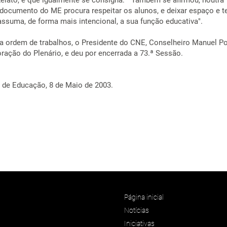
lato, e que igualmente se consigna: " Também se afirmou, noutra
 documento do ME procura respeitar os alunos, e deixar espaço e 
assuma, de forma mais intencional, a sua função educativa".
 ordem de trabalhos, o Presidente do CNE, Conselheiro Manuel Po
ração do Plenário, e deu por encerrada a 73.ª Sessão.
 de Educação, 8 de Maio de 2003.
Página inicial
Notícias
Iniciativas