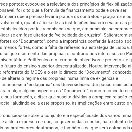
sos pontos; evocou-se a relevância dos princípios da flexibilização
nsável, foi dito que a fórmula de financiamento pode e deve ser
também que é preciso levar à prática os contratos - programa e os
olvimento; quanto à ideia de as instituições fixarem o valor das p
 estabelecidos por lei, reconheceu-se que, em princípio, se compree
icar-se em fase ulterior de "velocidade de cruzeiro". Salientaram-s
 fortes do "Documento", como a importância conferida à acção soc
s menos fortes, como a falta de referência à estratégia de Lisboa.
ou-se que o aumento das propinas é contrário aos interesses do Paí
Universitário e Politécnico em termos de objectivos e projectos, e 
o futuro do ensino superior descentralizado. Noutra intervenção ai
o reformista do MCES e o estilo directo do "Documento", concordo
de alterar o regime das propinas, numa linha de exigência e
e criticou-se a "endogamia" das Universidades. Um pouco mais adia
para realçar alguns aspectos do "Documento", como o conceito de 
a a sua formação, e dizer que suscita dúvidas a complexa relação e
social, aludindo-se, a este propósito, às implicações entre custo e v
pronunciou-se sobre o conjunto e a especificidade dos vários tema
 a ideia expressa de que, no governo das escolas, há o intento de
is os professores doutorados, e também a de que será colmatada a