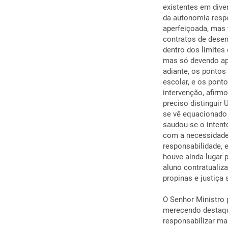
existentes em diver
da autonomia respo
aperfeiçoada, mas 
contratos de desenv
dentro dos limites
mas só devendo apl
adiante, os pontos
escolar, e os ponto
intervenção, afirm
preciso distinguir 
se vê equacionado 
saudou-se o intent
com a necessidade 
responsabilidade, 
houve ainda lugar 
aluno contratualiz
propinas e justiça 
O Senhor Ministro 
merecendo destaque
responsabilizar ma