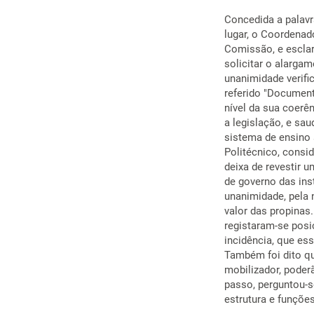
Concedida a palav
lugar, o Coordenad
Comissão, e esclar
solicitar o alarga
unanimidade verifi
referido "Document
nível da sua coerê
a legislação, e sa
sistema de ensino 
Politécnico, consi
deixa de revestir u
de governo das inst
unanimidade, pela n
valor das propinas
registaram-se posi
incidência, que es
Também foi dito qu
mobilizador, poder
passo, perguntou-s
estrutura e funçõe