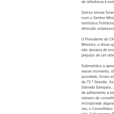
de referência à est
Outros temas foram
com o Senhor Minis
Institutos Politécn
direcção unipessoa
O Presidente do C
Ministro, e disse 
não deixaria de en
prejuízo de um ulte
Submetidos a aprec
nesse momento, obj
acordado, foram en
da 72.ª Sessão. As
Salvado Sampaio, J
de aditamento a est
número de conselhei
incorporado alguns
vez, o Conselheiro