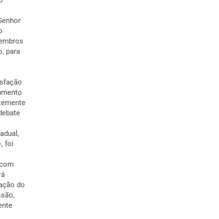
o
 Senhor
o
membros
o, para
isfação
cumento
ntemente
debate
adual,
, foi
 com
rá
ração do
ssão,
ente