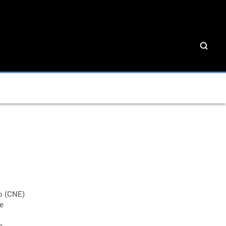
o (CNE)
de