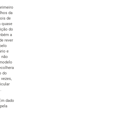
primeiro
lhos da
ois de
a quase
sição do
ambém a
de rever
pelo
rio e
o não
o modelo
recolhera
o do
 vezes,
icular
.
 Em dado
 pela