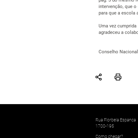
pág. 3 do mesmo Re
intervenção, que o
para que a escola 
Uma vez cumprida a
agradeceu a colabo
Conselho Nacional
Rua Florbela Espanca
1700-195
Como chegar?