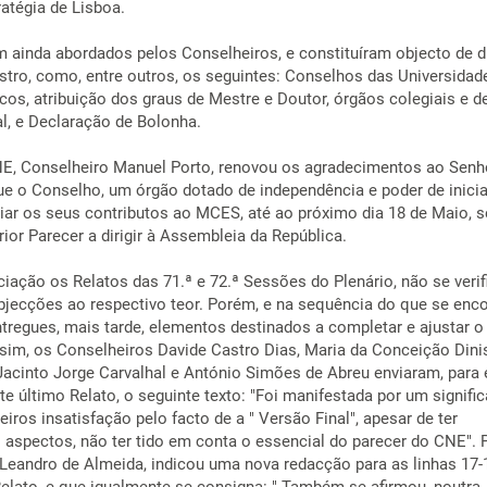
ratégia de Lisboa.
 ainda abordados pelos Conselheiros, e constituíram objecto de d
tro, como, entre outros, os seguintes: Conselhos das Universidad
icos, atribuição dos graus de Mestre e Doutor, órgãos colegiais e d
l, e Declaração de Bolonha.
NE, Conselheiro Manuel Porto, renovou os agradecimentos ao Senh
que o Conselho, um órgão dotado de independência e poder de inicia
viar os seus contributos ao MCES, até ao próximo dia 18 de Maio, 
rior Parecer a dirigir à Assembleia da República.
iação os Relatos das 71.ª e 72.ª Sessões do Plenário, não se verif
ecções ao respectivo teor. Porém, e na sequência do que se enco
tregues, mais tarde, elementos destinados a completar e ajustar o
sim, os Conselheiros Davide Castro Dias, Maria da Conceição Dini
acinto Jorge Carvalhal e António Simões de Abreu enviaram, para 
e último Relato, o seguinte texto: "Foi manifestada por um signific
ros insatisfação pelo facto de a " Versão Final", apesar de ter
 aspectos, não ter tido em conta o essencial do parecer do CNE". 
 Leandro de Almeida, indicou uma nova redacção para as linhas 17-