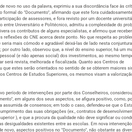
de novo no uso da palavra, exprimiu a sua discordância face às crí
to formal do "Documento", afirmando que este fora cuidadosament
rticipação de assessores, e fora revisto por um docente universitá
o entre Universitário e Politécnico, admitiu a complexidade do pro
ivera os contributos de alguns especialistas, e afirmou que recebe
is reflexões do CNE acerca deste ponto. No que respeita ao probl
e seria mais cómodo e agradável deixá-las de lado nesta conjuntur
; por outro lado, observou que, a nível do ensino superior, há um m
 pessoal (e não apenas social) dos investimentos, ao mesmo temp
ar será revista, melhorada e fiscalizada. Quanto aos Centros de
riu que estes serão orientados no sentido de se obterem maiores si
aos Centros de Estudos Superiores, os mesmos visam a valorizaçã
o período de intervenções por parte dos Conselheiros, considerou
ento", em alguns dos seus aspectos, se afigura positivo, como, p
ra assumida de consensos; em todo o caso, defendeu-se que o Est
cumprimento das suas obrigações (ex., contratos de desenvolvimen
uperior ), e que a procura da qualidade não deve significar ou condu
 desigualdades existentes entre as escolas. Em nova intervenção
e novo, aspectos positivos no "Documento", não obstante as dive