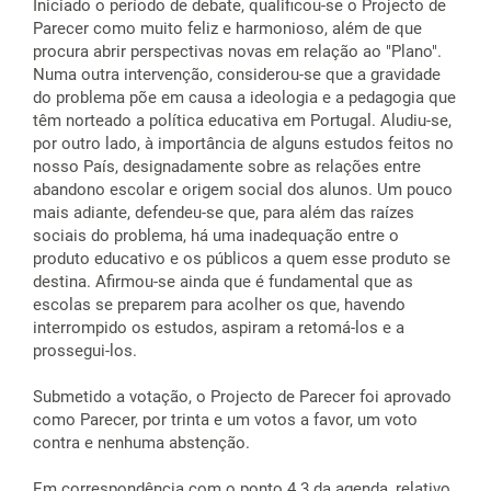
Iniciado o período de debate, qualificou-se o Projecto de
Parecer como muito feliz e harmonioso, além de que
procura abrir perspectivas novas em relação ao "Plano".
Numa outra intervenção, considerou-se que a gravidade
do problema põe em causa a ideologia e a pedagogia que
têm norteado a política educativa em Portugal. Aludiu-se,
por outro lado, à importância de alguns estudos feitos no
nosso País, designadamente sobre as relações entre
abandono escolar e origem social dos alunos. Um pouco
mais adiante, defendeu-se que, para além das raízes
sociais do problema, há uma inadequação entre o
produto educativo e os públicos a quem esse produto se
destina. Afirmou-se ainda que é fundamental que as
escolas se preparem para acolher os que, havendo
interrompido os estudos, aspiram a retomá-los e a
prossegui-los.
Submetido a votação, o Projecto de Parecer foi aprovado
como Parecer, por trinta e um votos a favor, um voto
contra e nenhuma abstenção.
Em correspondência com o ponto 4.3 da agenda, relativo