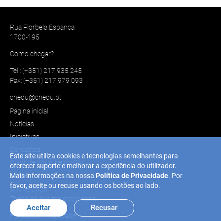
Rua Florbela Espanca
1700-195
Como chegar?
Tel.: (+351) 217 935 245
Fax: (+351) 217 979 093
cnedu@cnedu.pt
Página inicial
Notícias
Iniciativas
Contactos
Este site utiliza cookies e tecnologias semelhantes para
Canal de Youtube do CNE
oferecer suporte e melhorar a experiência do utilizador.
Linkedin do CNE
Mais informações na nossa
Política de Privacidade
. Por
favor, aceite ou recuse usando os botões ao lado.
© CNE 2026
Todos os direitos reservados..
Aceitar
Recusar
Política de Privacidade