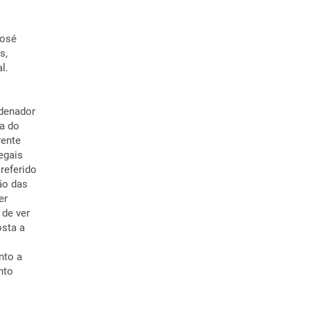
José
s,
l.
rdenador
za do
rente
egais
referido
ão das
er
 de ver
osta a
nto a
nto