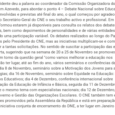
sidente deu a palavra ao coordenador da Comissão Organizadora d
im Azevedo, para abordar o ponto 4 – Debate Nacional sobre Educ
nvolvidas e previstas até final do ano, o qual começou por agradec
o Secretário-Geral do CNE o seu trabalho activo e profissional. Em
nformou estarem já disponíveis para consulta os relatos dos debate
s, bem como depoimentos de personalidades e de várias entidades
do uma participação variável. Os debates realizados ao longo do P
 pelo Presidente do CNE, mas as iniciativas multiplicam-se e co
er a tantas solicitações. No sentido de suscitar a participação das 
arta, sugerindo que na semana de 20 a 25 de Novembro se promov
 em torno da questão geral "como vamos melhorar a educação nos
ão ter lugar, até ao fim do ano, vários seminários e conferências d
 dia 8 de Novembro, seminário sobre a Motivação dos Jovens para 
gias; dia 16 de Novembro, seminário sobre Equidade na Educação:
s Educativos; dia 4 de Dezembro, conferência internacional sobre
zação da Educação de Infância e Básica, seguida dia 11 de Dezembr
 o mesmo tema com especialistas nacionais; dia 12 de Dezembro
overno e Gestão das Organizações Escolares. O CNE também tem 
tes promovidos pela Assembleia da República e está em preparaçã
iniciativa conjunta de encerramento do DNE, a ter lugar em Janeiro