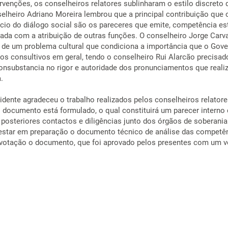
rvenções, os conselheiros relatores sublinharam o estilo discreto 
lheiro Adriano Moreira lembrou que a principal contribuição que
cio do diálogo social são os pareceres que emite, competência es
ctada com a atribuição de outras funções. O conselheiro Jorge Carva
ia de um problema cultural que condiciona a importância que o Gov
hos consultivos em geral, tendo o conselheiro Rui Alarcão precisad
nsubstancia no rigor e autoridade dos pronunciamentos que reali
.
idente agradeceu o trabalho realizados pelos conselheiros relatore
documento está formulado, o qual constituirá um parecer interno 
 posteriores contactos e diligências junto dos órgãos de soberania
star em preparação o documento técnico de análise das competên
 votação o documento, que foi aprovado pelos presentes com um v