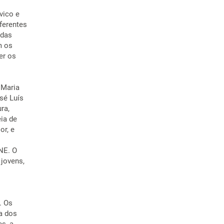
vico e
ferentes
 das
m os
er os
 Maria
sé Luís
ra,
ia de
or, e
NE. O
jovens,
. Os
a dos