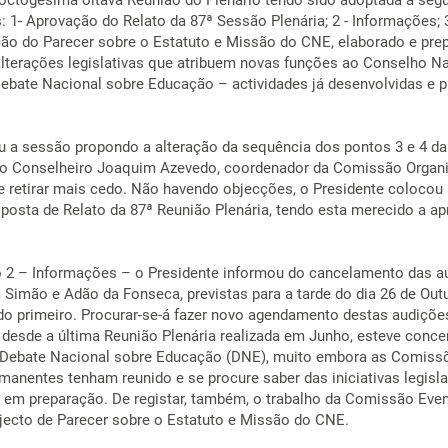
ctogésima oitava Reunião do Plenário tendo sido adoptada a segu
: 1- Aprovação do Relato da 87ª Sessão Plenária; 2 - Informações; 
ão do Parecer sobre o Estatuto e Missão do CNE, elaborado e pre
lterações legislativas que atribuem novas funções ao Conselho N
ebate Nacional sobre Educação – actividades já desenvolvidas e p
ou a sessão propondo a alteração da sequência dos pontos 3 e 4 d
o o Conselheiro Joaquim Azevedo, coordenador da Comissão Organ
se retirar mais cedo. Não havendo objecções, o Presidente colocou
posta de Relato da 87ª Reunião Plenária, tendo esta merecido a a
 2 – Informações – o Presidente informou do cancelamento das a
 Simão e Adão da Fonseca, previstas para a tarde do dia 26 de Outu
o primeiro. Procurar-se-á fazer novo agendamento destas audiçõe
 desde a última Reunião Plenária realizada em Junho, esteve conce
 Debate Nacional sobre Educação (DNE), muito embora as Comiss
manentes tenham reunido e se procure saber das iniciativas legisla
em preparação. De registar, também, o trabalho da Comissão Even
jecto de Parecer sobre o Estatuto e Missão do CNE.