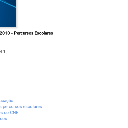
2010 - Percursos Escolares
4-1
ducação
os percursos escolares
es do CNE
icos