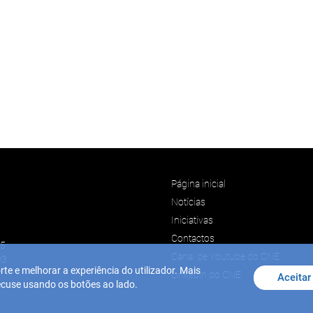
Página inicial
Notícias
Iniciativas
Contactos
45
Canal de Youtube do CNE
93
rte e melhorar a experiência do utilizador. Mais
Linkedin do CNE
Aceitar
 recuse usando os botões ao lado.