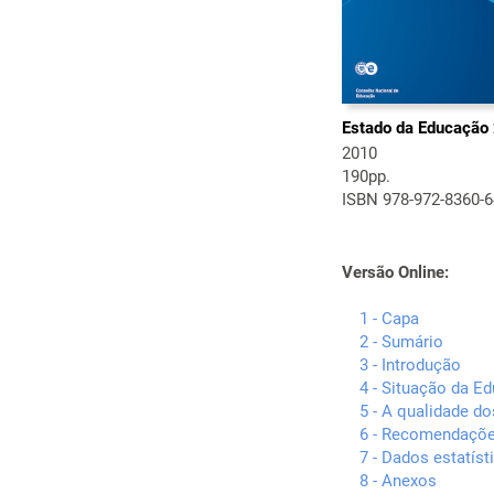
Estado da Educação 
2010
190pp.
ISBN 978-972-8360-6
Versão Online:
1 - Capa
2 - Sumário
3 - Introdução
4 - Situação da E
5 - A qualidade d
6 - Recomendaçõ
7 - Dados estatíst
8 - Anexos