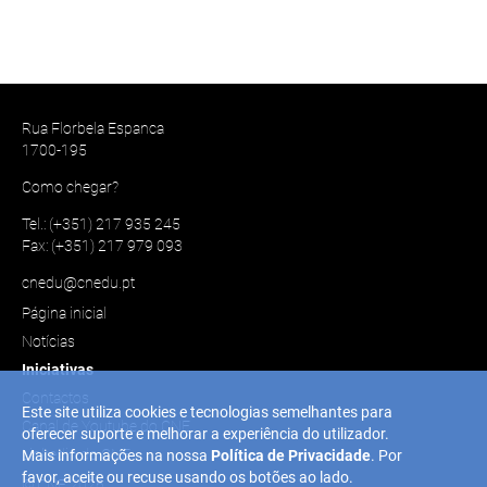
Rua Florbela Espanca
1700-195
Como chegar?
Tel.: (+351) 217 935 245
Fax: (+351) 217 979 093
cnedu@cnedu.pt
Página inicial
Notícias
Iniciativas
Contactos
Este site utiliza cookies e tecnologias semelhantes para
Canal de Youtube do CNE
oferecer suporte e melhorar a experiência do utilizador.
Linkedin do CNE
Mais informações na nossa
Política de Privacidade
. Por
favor, aceite ou recuse usando os botões ao lado.
© CNE 2026