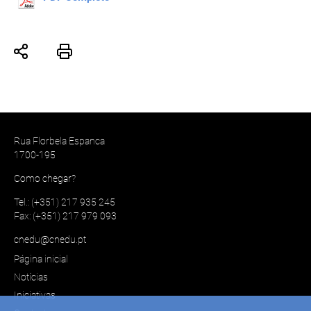
Rua Florbela Espanca
1700-195
Como chegar?
Tel.: (+351) 217 935 245
Fax: (+351) 217 979 093
cnedu@cnedu.pt
Página inicial
Notícias
Iniciativas