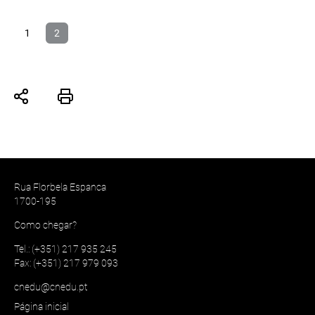
1
2
Rua Florbela Espanca
1700-195
Como chegar?
Tel.: (+351) 217 935 245
Fax: (+351) 217 979 093
cnedu@cnedu.pt
Página inicial