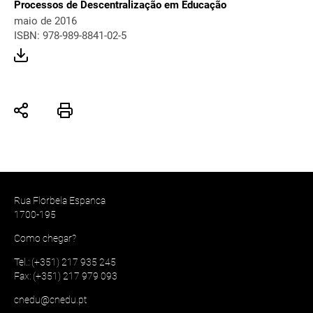
Processos de Descentralização em Educação
maio de 2016
ISBN: 978-989-8841-02-5
Rua Florbela Espanca
1700-195
Como chegar?
Tel.: (+351) 217 935 245
Fax: (+351) 217 979 093
cnedu@cnedu.pt