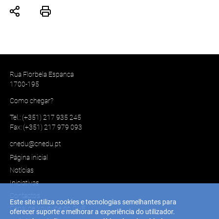
Rua Florbela Espanca
1700-195
Como chegar?
Tel.: (+351) 217 935 245
Fax: (+351) 217 979 093
cnedu@cnedu.pt
Página inicial
Notícias
Iniciativas
Contactos
Este site utiliza cookies e tecnologias semelhantes para
Canal de Youtube do CNE
oferecer suporte e melhorar a experiência do utilizador.