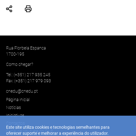
Rua Florbela Espanca
1700-195
Como chegar?
Tel.: (+351) 217 935 245
Fax: (+351) 217 979 093
cnedu@cnedu.pt
Página inicial
Notícias
Iniciativas
Contactos
Este site utiliza cookies e tecnologias semelhantes para
Canal de Youtube do CNE
oferecer suporte e melhorar a experiência do utilizador.