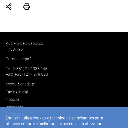
Rua Florbela Espanca
1700-195
Como chegar?
Tel.: (+351) 217 935 245
Fax: (+351) 217 979 093
cnedu@cnedu.pt
Página inicial
Notícias
Iniciativas
Contactos
Este site utiliza cookies e tecnologias semelhantes para
Canal de Youtube do CNE
oferecer suporte e melhorar a experiência do utilizador.