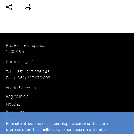
Rua Florbela Espanca
1700-195
Como chegar?
Tel.: (+351) 217 935 245
Fax: (+351) 217 979 093
cnedu@cnedu.pt
Página inicial
Notícias
Iniciativas
Contactos
Este site utiliza cookies e tecnologias semelhantes para
Canal de Youtube do CNE
oferecer suporte e melhorar a experiência do utilizador.