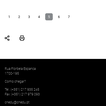
1
2
3
4
5
6
7
Rua Florbela Espanca
1700-195
Como chegar?
Tel.: (+351) 217 935 245
Fax: (+351) 217 979 093
cnedu@cnedu.pt