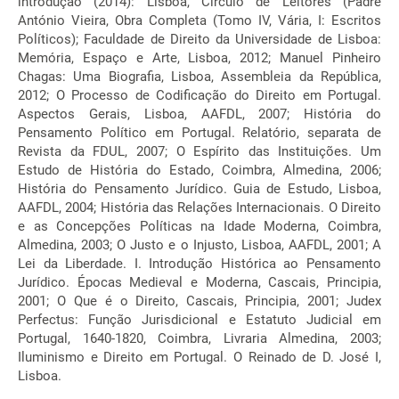
introdução (2014): Lisboa, Círculo de Leitores (Padre
António Vieira, Obra Completa (Tomo IV, Vária, I: Escritos
Políticos); Faculdade de Direito da Universidade de Lisboa:
Memória, Espaço e Arte, Lisboa, 2012; Manuel Pinheiro
Chagas: Uma Biografia, Lisboa, Assembleia da República,
2012; O Processo de Codificação do Direito em Portugal.
Aspectos Gerais, Lisboa, AAFDL, 2007; História do
Pensamento Político em Portugal. Relatório, separata de
Revista da FDUL, 2007; O Espírito das Instituições. Um
Estudo de História do Estado, Coimbra, Almedina, 2006;
História do Pensamento Jurídico. Guia de Estudo, Lisboa,
AAFDL, 2004; História das Relações Internacionais. O Direito
e as Concepções Políticas na Idade Moderna, Coimbra,
Almedina, 2003; O Justo e o Injusto, Lisboa, AAFDL, 2001; A
Lei da Liberdade. I. Introdução Histórica ao Pensamento
Jurídico. Épocas Medieval e Moderna, Cascais, Principia,
2001; O Que é o Direito, Cascais, Principia, 2001; Judex
Perfectus: Função Jurisdicional e Estatuto Judicial em
Portugal, 1640-1820, Coimbra, Livraria Almedina, 2003;
Iluminismo e Direito em Portugal. O Reinado de D. José I,
Lisboa.