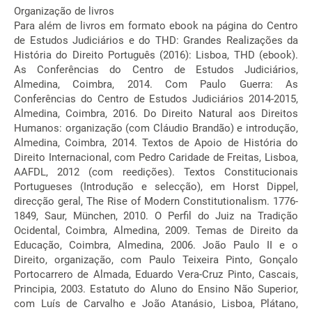
Organização de livros
Para além de livros em formato ebook na página do Centro
de Estudos Judiciários e do THD: Grandes Realizações da
História do Direito Português (2016): Lisboa, THD (ebook).
As Conferências do Centro de Estudos Judiciários,
Almedina, Coimbra, 2014. Com Paulo Guerra: As
Conferências do Centro de Estudos Judiciários 2014-2015,
Almedina, Coimbra, 2016. Do Direito Natural aos Direitos
Humanos: organização (com Cláudio Brandão) e introdução,
Almedina, Coimbra, 2014. Textos de Apoio de História do
Direito Internacional, com Pedro Caridade de Freitas, Lisboa,
AAFDL, 2012 (com reedições). Textos Constitucionais
Portugueses (Introdução e selecção), em Horst Dippel,
direcção geral, The Rise of Modern Constitutionalism. 1776-
1849, Saur, München, 2010. O Perfil do Juiz na Tradição
Ocidental, Coimbra, Almedina, 2009. Temas de Direito da
Educação, Coimbra, Almedina, 2006. João Paulo II e o
Direito, organização, com Paulo Teixeira Pinto, Gonçalo
Portocarrero de Almada, Eduardo Vera-Cruz Pinto, Cascais,
Principia, 2003. Estatuto do Aluno do Ensino Não Superior,
com Luís de Carvalho e João Atanásio, Lisboa, Plátano,