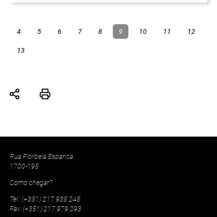
4
5
6
7
8
9
10
11
12
13
Rua Florbela Espanca
1700-195
Como chegar?
Tel.: (+351) 217 935 245
Fax: (+351) 217 979 093