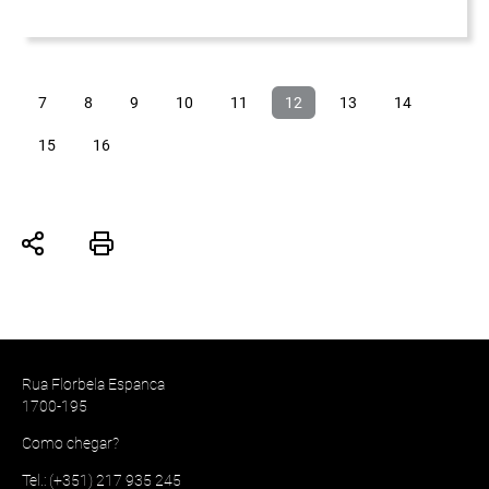
7
8
9
10
11
12
13
14
15
16
Rua Florbela Espanca
1700-195
Como chegar?
Tel.: (+351) 217 935 245