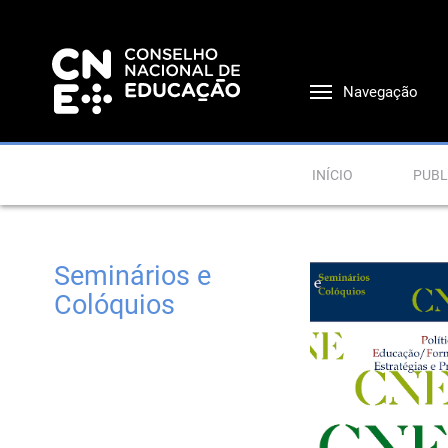
Navegação
INÍCIO
PUBL
Seminários e
Colóquios