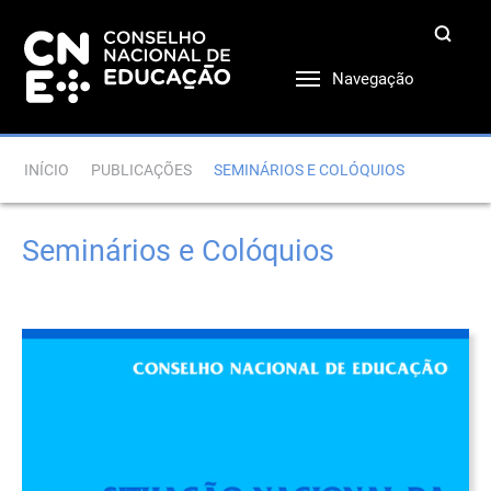
Navegação
INÍCIO
PUBLICAÇÕES
SEMINÁRIOS E COLÓQUIOS
Seminários e Colóquios