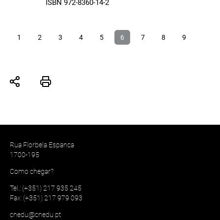
ISBN 972-8360-14-2
1
2
3
4
5
6
7
8
9
Rua Florbela Espanca
1700-195
Como chegar?
Tel.: (+351) 217 935 245
Fax: (+351) 217 979 093
cnedu@cnedu.pt