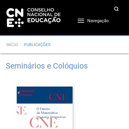
Navegação
INÍCIO
PUBLICAÇÕES
Seminários e Colóquios