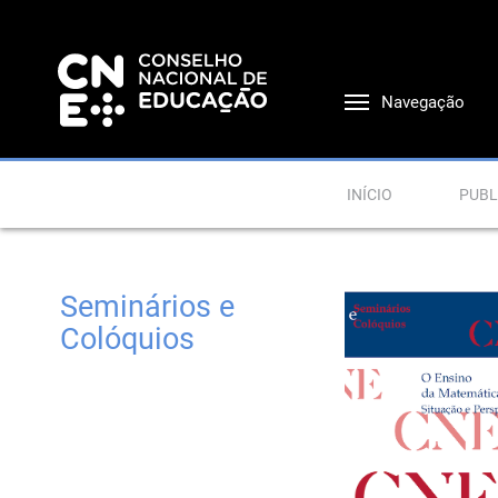
Navegação
INÍCIO
PUBL
Seminários e
Colóquios