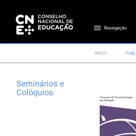
Navegação
INÍCIO
PUBL
Seminários e
Colóquios