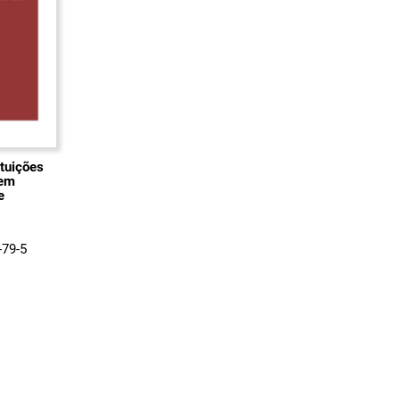
ituições
 em
e
-79-5