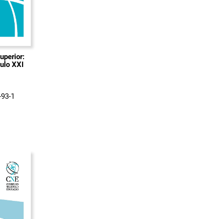
uperior:
culo XXI
-93-1