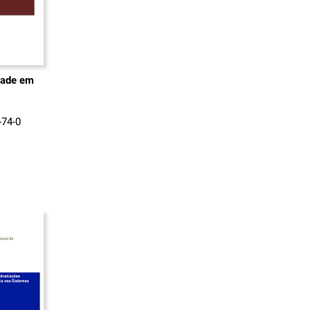
dade em
-74-0