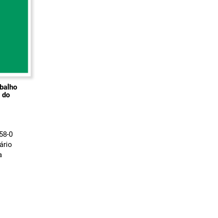
balho
o do
58-0
ário
a