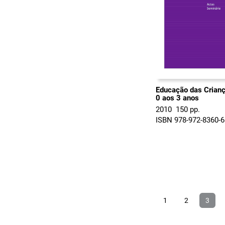
Educação das Crian
0 aos 3 anos
2010  150 pp.
ISBN 978-972-8360-6
1
2
3