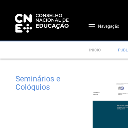
Navegação
INÍCIO
PUBL
Seminários e
Colóquios