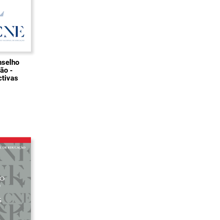
nselho
ão -
ctivas