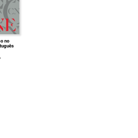
so no
rtuguês
7