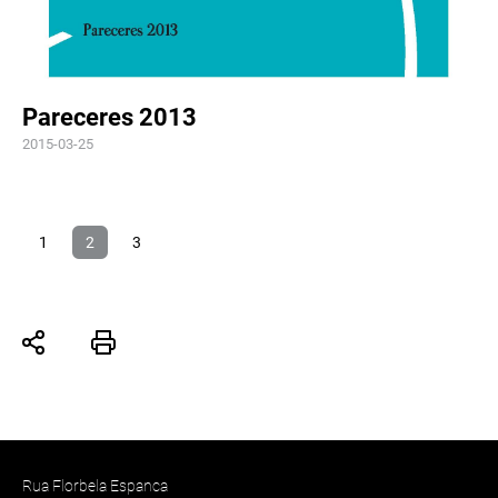
Pareceres 2013
2015-03-25
1
2
3
Rua Florbela Espanca