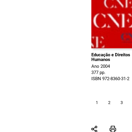
Educação e Direitos
Humanos
Ano 2004
377 pp.
ISBN 972-8360-31-2
1
2
3