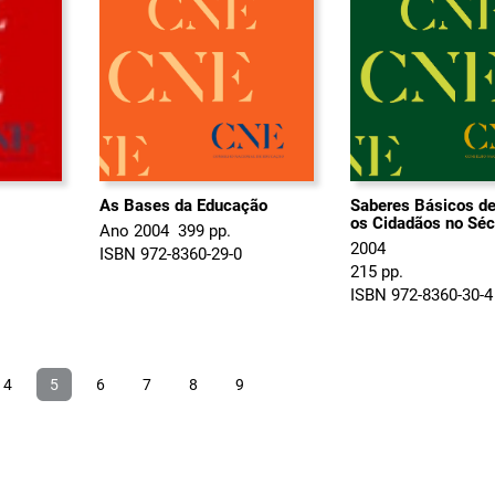
As Bases da Educação
Saberes Básicos d
os Cidadãos no Séc
Ano 2004  399 pp.
2004
ISBN 972-8360-29-0
215 pp.
ISBN 972-8360-30-4
4
5
6
7
8
9