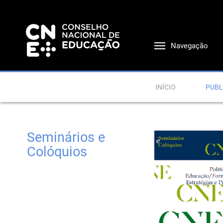
Navegação
INÍCIO
PUBL
Seminários e
Colóquios