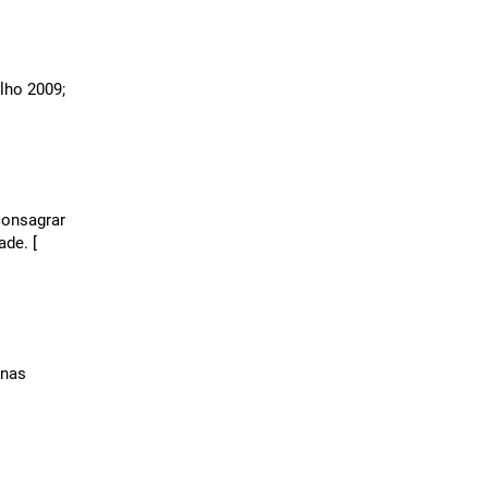
lho 2009;
consagrar
ade. [
 nas