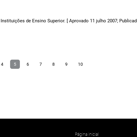
Instituições de Ensino Superior. [ Aprovado 11 julho 2007; Publica
4
5
6
7
8
9
10
Página inicial