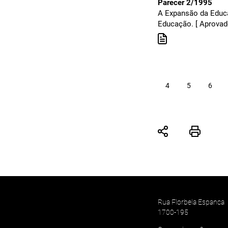
Parecer 2/1995
A Expansão da Educa
Educação. [ Aprovado
4
5
6
Rua Florbela Espanca
1700-195