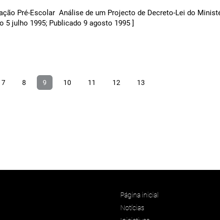
ção Pré-Escolar  Análise de um Projecto de Decreto-Lei do Minist
 5 julho 1995; Publicado 9 agosto 1995 ]
7
8
9
10
11
12
13
Página inicial
Notícias