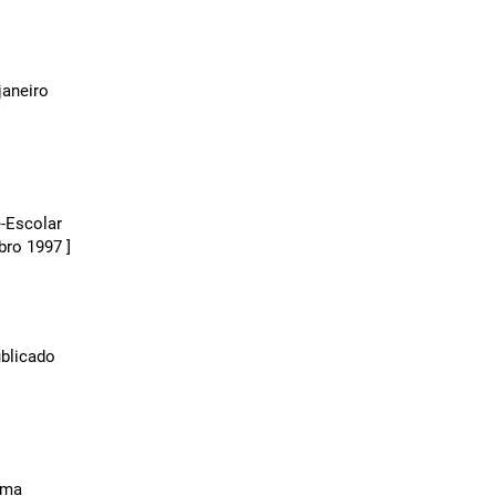
janeiro
-Escolar
bro 1997 ]
ublicado
tema