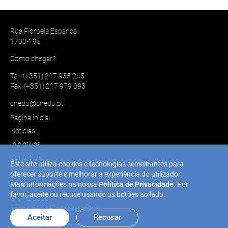
Rua Florbela Espanca
1700-195
Como chegar?
Tel.: (+351) 217 935 245
Fax: (+351) 217 979 093
cnedu@cnedu.pt
Página inicial
Notícias
Iniciativas
Contactos
Este site utiliza cookies e tecnologias semelhantes para
Canal de Youtube do CNE
oferecer suporte e melhorar a experiência do utilizador.
Linkedin do CNE
Mais informações na nossa
Política de Privacidade
. Por
favor, aceite ou recuse usando os botões ao lado.
© CNE 2026
Todos os direitos reservados..
Aceitar
Recusar
Política de Privacidade